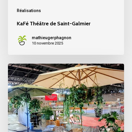
Réalisations
KaFé Théâtre de Saint-Galmier
mathieugerphagnon
10 novembre 2025
Week-
end
de
la
vie
associative