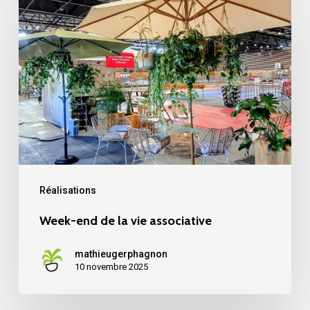
end
de
la
vie
associative
Réalisations
Week-end de la vie associative
mathieugerphagnon
10 novembre 2025