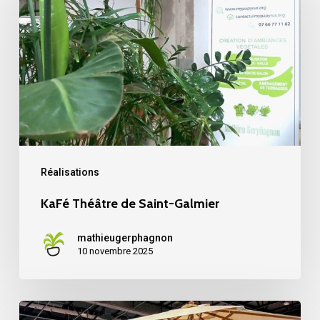
de
Saint-
Galmier
Réalisations
KaFé Théâtre de Saint-Galmier
mathieugerphagnon
10 novembre 2025
Week-